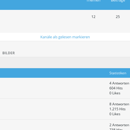
Themen
Beiträge
12
25
Kanäle als gelesen markieren
BILDER
Statistiken
4 Antworten
604 Hits
0 Likes
8 Antworten
1.215 Hits
0 Likes
2 Antworten
738 Hits