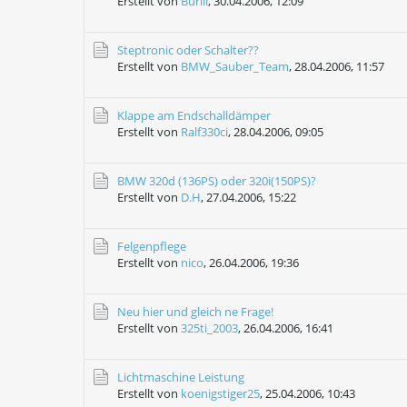
Erstellt von
Burlii
,
30.04.2006, 12:09
Steptronic oder Schalter??
Erstellt von
BMW_Sauber_Team
,
28.04.2006, 11:57
Klappe am Endschalldämper
Erstellt von
Ralf330ci
,
28.04.2006, 09:05
BMW 320d (136PS) oder 320i(150PS)?
Erstellt von
D.H
,
27.04.2006, 15:22
Felgenpflege
Erstellt von
nico
,
26.04.2006, 19:36
Neu hier und gleich ne Frage!
Erstellt von
325ti_2003
,
26.04.2006, 16:41
Lichtmaschine Leistung
Erstellt von
koenigstiger25
,
25.04.2006, 10:43