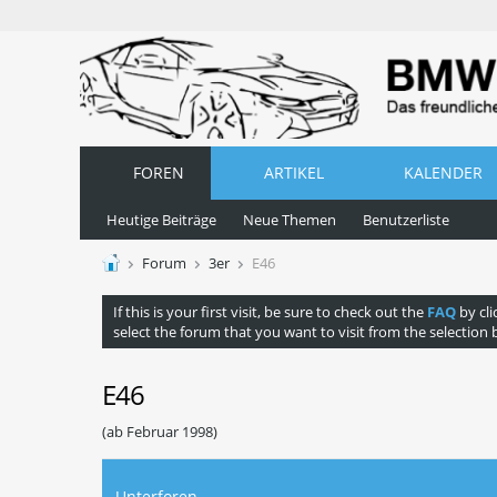
FOREN
ARTIKEL
KALENDER
Heutige Beiträge
Neue Themen
Benutzerliste
Forum
3er
E46
If this is your first visit, be sure to check out the
FAQ
by cli
select the forum that you want to visit from the selection 
E46
(ab Februar 1998)
Unterforen