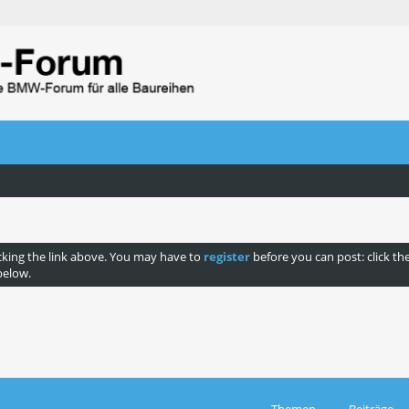
cking the link above. You may have to
register
before you can post: click th
below.