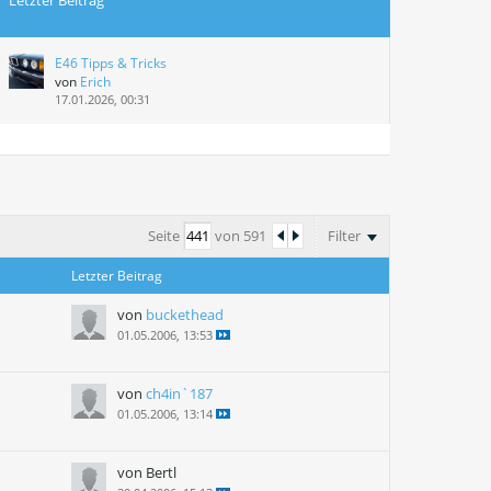
Letzter Beitrag
E46 Tipps & Tricks
von
Erich
17.01.2026, 00:31
Seite
von
591
Filter
Letzter Beitrag
von
buckethead
01.05.2006, 13:53
von
ch4in`187
01.05.2006, 13:14
von Bertl