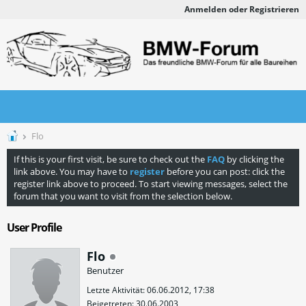
Anmelden oder Registrieren
Flo
If this is your first visit, be sure to check out the
FAQ
by clicking the
link above. You may have to
register
before you can post: click the
register link above to proceed. To start viewing messages, select the
forum that you want to visit from the selection below.
User Profile
Flo
Benutzer
Letzte Aktivität: 06.06.2012, 17:38
Beigetreten: 30.06.2003