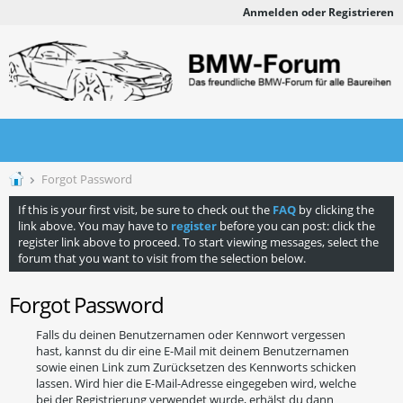
Anmelden oder Registrieren
Forgot Password
If this is your first visit, be sure to check out the
FAQ
by clicking the
link above. You may have to
register
before you can post: click the
register link above to proceed. To start viewing messages, select the
forum that you want to visit from the selection below.
Forgot Password
Falls du deinen Benutzernamen oder Kennwort vergessen
hast, kannst du dir eine E-Mail mit deinem Benutzernamen
sowie einen Link zum Zurücksetzen des Kennworts schicken
lassen. Wird hier die E-Mail-Adresse eingegeben wird, welche
bei der Registrierung verwendet wurde, erhälst du dann