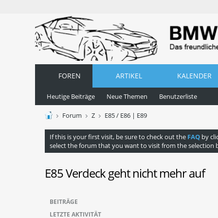
FOREN
ARTIKEL
KALENDER
Heutige Beiträge
Neue Themen
Benutzerliste
Forum
Z
E85 / E86 | E89
If this is your first visit, be sure to check out the
FAQ
by cli
select the forum that you want to visit from the selection 
E85 Verdeck geht nicht mehr auf
BEITRÄGE
LETZTE AKTIVITÄT