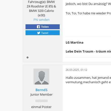
Fahrzeug(e):
BMW
jedoch, wo bist Du ansässig? 
Z4 Roadster (E 85) &
BMW 320i Cabrio
Toi, Toi, Toi habe nie wieder 
(e30)
PN senden
Teilen
Tweet
LG Martina
Lebe Dein Traum - träum ni
26.03.2025, 01:12
Hallo zusammen, hat jemand ei
vermutung.mechanisch geht es 
BerndS
Junior Member
einmal Poster