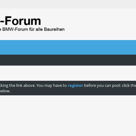
cking the link above. You may have to
register
before you can post: click th
below.