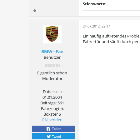
Stichworte:
-
24.07.2012, 22:17
Ein häufig auftretendes Proble
Fahrertür und säuft durch per
BMW--Fan
Benutzer
Eigentlich schon
Moderator
Dabei seit:
01.01.2004
Beiträge:
561
Fahrzeug(e):
Boxster S
PN senden
Teilen
Tweet