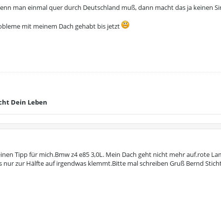
Wenn man einmal quer durch Deutschland muß, dann macht das ja keinen Sin
Probleme mit meinem Dach gehabt bis jetzt
cht Dein Leben
nen Tipp für mich.Bmw z4 e85 3,0L. Mein Dach geht nicht mehr auf.rote Lamp
nur zur Hälfte auf irgendwas klemmt.Bitte mal schreiben Gruß Bernd Stich