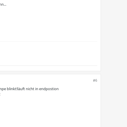
n...
#6
e blinkt!läuft nicht in endpostion
t