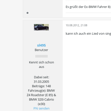
Es grüßt der Ex-BMW Fahrer 8)
10.08.2012, 21:08
kann ich auch ein Lied von s
sl495
Benutzer
Kennt sich schon
aus
Dabei seit:
31.03.2005
Beiträge:
148
Fahrzeug(e):
BMW
Z4 Roadster (E 85) &
BMW 320i Cabrio
(e30)
PN senden