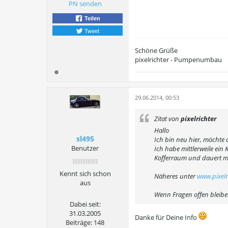
PN senden
Teilen
Tweet
Schöne Grüße
pixelrichter - Pumpenumbau
29.06.2014, 00:53
Zitat von
pixelrichter
Hallo
sl495
Ich bin neu hier, möchte 
Benutzer
Ich habe mittlerweile ei
Kofferraum und dauert ma
Kennt sich schon
Näheres unter
www.pixelr
aus
Wenn Fragen offen bleiben
Dabei seit:
31.03.2005
Danke für Deine Info
Beiträge:
148