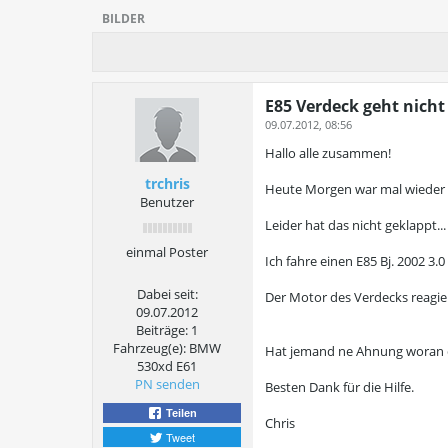
BILDER
E85 Verdeck geht nich
09.07.2012, 08:56
Hallo alle zusammen!
trchris
Heute Morgen war mal wieder s
Benutzer
Leider hat das nicht geklappt..
einmal Poster
Ich fahre einen E85 Bj. 2002 3.0
Dabei seit:
Der Motor des Verdecks reagier
09.07.2012
Beiträge:
1
Fahrzeug(e):
BMW
Hat jemand ne Ahnung woran d
530xd E61
PN senden
Besten Dank für die Hilfe.
Teilen
Chris
Tweet