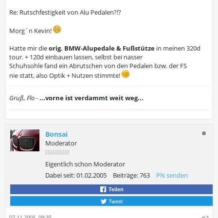
Re: Rutschfestigkeit von Alu Pedalen?!?
Morg´n Kevin!
Hatte mir die
orig. BMW-Alupedale & Fußstütze
in meinen 320d
tour. + 120d einbauen lassen, selbst bei nasser
Schuhsohle fand ein Abrutschen von den Pedalen bzw. der FS
nie statt, also Optik + Nutzen stimmte!
Gruß, Flo
-
...vorne ist verdammt weit weg...
Bonsai
Moderator
Eigentlich schon Moderator
Dabei seit:
01.02.2005
Beiträge:
763
PN senden
Teilen
Tweet
07.11.2005, 09:35