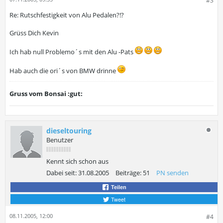
#3
Re: Rutschfestigkeit von Alu Pedalen?!?
Grüss Dich Kevin
Ich hab null Problemo´s mit den Alu -Pats
Hab auch die ori´s von BMW drinne
Gruss vom Bonsai :gut:
dieseltouring
Benutzer
Kennt sich schon aus
Dabei seit:
31.08.2005
Beiträge:
51
PN senden
Teilen
Tweet
08.11.2005, 12:00
#4