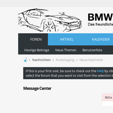
FOREN
ARTIKEL
KALENDER
Heutige Beiträge
Neue Themen
Benutzerliste
Nachrichten
Posteingang
Neue Nachricht
If this is your first visit, be sure to check out the
FAQ
by cli
select the forum that you want to visit from the selection 
Message Center
Bitte