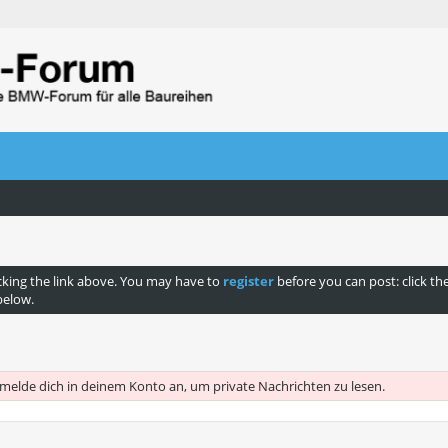
cking the link above. You may have to
register
before you can post: click th
below.
 melde dich in deinem Konto an, um private Nachrichten zu lesen.