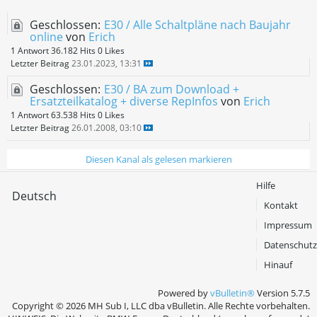
Geschlossen:
E30 / Alle Schaltpläne nach Baujahr
online
von
Erich
1 Antwort
36.182 Hits
0 Likes
Letzter Beitrag
23.01.2023, 13:31
Geschlossen:
E30 / BA zum Download +
Ersatzteilkatalog + diverse RepInfos
von
Erich
1 Antwort
63.538 Hits
0 Likes
Letzter Beitrag
26.01.2008, 03:10
Diesen Kanal als gelesen markieren
Hilfe
Deutsch
Kontakt
Impressum
Datenschutz
Hinauf
Powered by
vBulletin®
Version 5.7.5
Copyright © 2026 MH Sub I, LLC dba vBulletin. Alle Rechte vorbehalten.