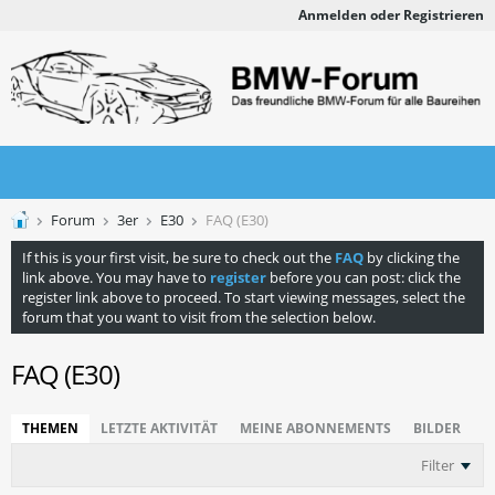
Anmelden oder Registrieren
Forum
3er
E30
FAQ (E30)
If this is your first visit, be sure to check out the
FAQ
by clicking the
link above. You may have to
register
before you can post: click the
register link above to proceed. To start viewing messages, select the
forum that you want to visit from the selection below.
FAQ (E30)
THEMEN
LETZTE AKTIVITÄT
MEINE ABONNEMENTS
BILDER
Filter