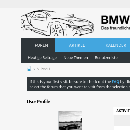
FOREN
ARTIKEL
KALENDER
Heutige Beiträge
Neue Themen
Benutzerliste
VIPxAH
If this is your first visit, be sure to check out the
FAQ
by cli
select the forum that you want to visit from the selection 
User Profile
AKTIVI