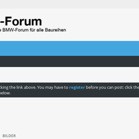
cking the link above. You may have to
register
before you can post: click th
below.
BILDER