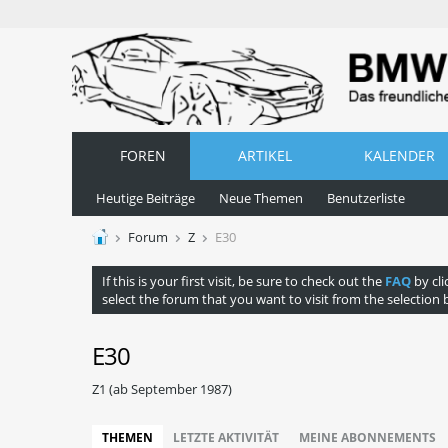
FOREN
ARTIKEL
KALENDER
Heutige Beiträge
Neue Themen
Benutzerliste
Forum
Z
E30
If this is your first visit, be sure to check out the
FAQ
by cli
select the forum that you want to visit from the selection 
E30
Z1 (ab September 1987)
THEMEN
LETZTE AKTIVITÄT
MEINE ABONNEMENTS