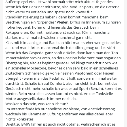
Außenspiegel etc. - ist wohl normal) stört mich aktuell folgendes:
Wenn ich den Benziner mitnutze, also Modus Sport (um die Batterie
nicht weiter zu entladen und später noch Power für
Standklimatisierung zu haben), dann kommt manchmal beim
Beschleunigen ein "zirpendes" Pfeifen. Diffus im Innenraum zu hören,
höherfrequent, höher und feiner als das Geräusch beim
Rekuperieren. Kommt meistens erst nach ca. 10km, manchmal
stärker, manchmal schwächer, manchmal gar nicht.
Klar, mit Klimaanlage und Radio an hört man es eher weniger, beides
aus und man hört es manchmal doch deutlich genug und es stört.
Wenn ich das Gaspedal ganz sanft drücke, dann kann man den Ton
immer wieder provozieren, an der Position bekommt man sogar den
Übergang hin, also es beginnt gerade und klingt zunächst noch wie
ein schneller Morsecode, bevor es dann sehr bald in ein schnelleres
Zwitschern (schnelle Folge von einzelnen Pieptönen) oder Fiepen
übergeht - wenn man das Pedal nicht hält, sondern minimal weiter
durchttritt. Schalte ich auf Comfort, also nur elektrisch, kommt das
Geräusch nicht mehr, schalte ich wieder auf Sport (Benzin), kommt es
wieder. Beim Ausrollen lassen kommt es nicht. An der Tankstelle
Motor ausgestellt, danach immer noch da.
Was kann das sein, was kann ich tun?
Im Internet finde ich nur ähnliche Probleme, von Anstriebsstrang
wechseln bis Klemme an Lüftung entfernen war alles dabei, aber
nichts konkretes.
Direkt zu BMW fahren ist auch nicht optimal, wahrscheinlich ist es