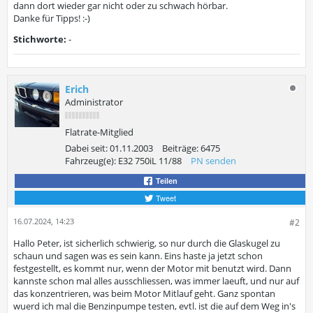
dann dort wieder gar nicht oder zu schwach hörbar.
Danke für Tipps! :-)
Stichworte:
-
Erich
Administrator
Flatrate-Mitglied
Dabei seit:
01.11.2003
Beiträge:
6475
Fahrzeug(e):
E32 750iL 11/88
PN senden
Teilen
Tweet
16.07.2024, 14:23
#2
Hallo Peter, ist sicherlich schwierig, so nur durch die Glaskugel zu
schaun und sagen was es sein kann. Eins haste ja jetzt schon
festgestellt, es kommt nur, wenn der Motor mit benutzt wird. Dann
kannste schon mal alles ausschliessen, was immer laeuft, und nur auf
das konzentrieren, was beim Motor Mitlauf geht. Ganz spontan
wuerd ich mal die Benzinpumpe testen, evtl. ist die auf dem Weg in's