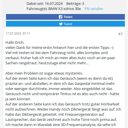
Dabei seit:
16.07.2024
Beiträge:
3
Fahrzeug(e):
BMW X3 xdrive 30e
PN senden
Teilen
Tweet
17.07.2024, 07:11
#3
Hallo Erich,
vielen Dank für meine erste Antwort hier und die ersten Tipps :-)
Viel mit testen ist bei dem Fahrzeug nicht, alles komplex und
verbaut, früher hab ich mich an mein altes Auto noch an ein paar
Sachen rangetraut, heutzutage eher nicht mehr...
Aber mein Problem ist sogar etwas mysteriös.
Auf der einen Seite kann ich das Geräusch (wenn es denn da ist)
präzise an- und abstellen, in dem ich das Gaspedal minimal mehr
oder weniger durchtrete, immer wieder. Also eingebildet ist das
Geräusch nicht und temporärer Tinitus ist es also auch nicht - hätte
ja sein können.
Auf der anderen Seite kann ich das Geräusch trotz guter Hörbarkeit
nicht aufzeichnen. Weder Handy noch Diktiergerät fängt was auf. Ich
habe das Diktiergerät getestet, mit Frequenzgenerator auf
Lautsprecher, das Gerät zeichnet auch hohe Töne noch prima auf.
Ich mache dann in Wavelab eine 3D-Frequenzanalyse, da sehe ich