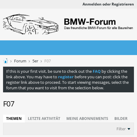
Anmelden oder Registrieren
Forum
5er
F07
If this is your first visit, be sure to check out the
FAQ
by clicking the
link above. You may have to
register
before you can post: click the
register link above to proceed. To start viewing messages, select the
forum that you want to visit from the selection below.
F07
THEMEN
LETZTE AKTIVITÄT
MEINE ABONNEMENTS
BILDER
Filter