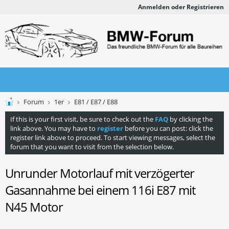
Anmelden oder Registrieren
Forum
1er
E81 / E87 / E88
If this is your first visit, be sure to check out the
FAQ
by clicking the
link above. You may have to
register
before you can post: click the
register link above to proceed. To start viewing messages, select the
forum that you want to visit from the selection below.
Unrunder Motorlauf mit verzögerter
Gasannahme bei einem 116i E87 mit
N45 Motor