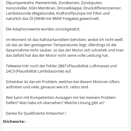
Ölpumpenkette, Riementrieb, Zündkerzen, Zündspulen,
Vanossteller, KGH-Membran, Drosselklappe, Druckdifferenzsensor,
Lambdasonde (Regelsonde), Kraftstoffpumpe mit Filter und
natürlich das Öl (5W40 mit BMW Freigabe) gewechselt.
Die Adaptionswerte wurden zurückgesetzt.
Im Moment ist das Kaltstartproblem behoben, wobei ich nicht weiß
ob das an den gestiegenen Temperaturen liegt. Allerdings ist die
Gasannahme nicht sauber, so das der Motor sich schüttelt und man
das Gefühl hat das der Motor nicht seine volle Leistung hat.
Teilweise tritt noch der Fehler 2B67 (Plausibilität Luftmasse) und
2AC3 (Plausibilität Lambdasonde) auf.
Scheinbar ist das ein Problem, welches bei diesem Motoren öfters
auftreten und viele, genauso wie ich, ratlos sind.
Wer kann mit Kompetenten Aussagen mir bei meinem Problem
helfen? Was habe ich übersehen? Welche Lösung gibt es?
Danke für Qualifizierte Antworten !​
Stichworte:
-