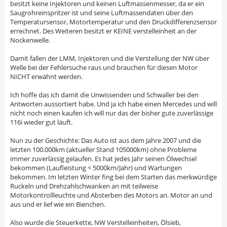
besitzt keine Injektoren und keinen Luftmassenmesser, da er ein
Saugrohreinspritzer ist und seine Luftmassendaten über den
Temperatursensor, Motortemperatur und den Druckdifferenzsensor
errechnet. Des Weiteren besitzt er KEINE verstelleinheit an der
Nockenwelle.
Damit fallen der LMM, Injektoren und die Verstellung der NW über
Welle bei der Fehlersuche raus und brauchen für diesen Motor
NICHT erwähnt werden.
Ich hoffe das ich damit die Unwissenden und Schwaller bei den
Antworten aussortiert habe. Und ja ich habe einen Mercedes und will
nicht noch einen kaufen ich will nur das der bisher gute zuverlässige
116i wieder gut läuft.
Nun zu der Geschichte: Das Auto ist aus dem Jahre 2007 und die
letzten 100.000km (aktueller Stand 105000km) ohne Probleme
immer zuverlässig gelaufen. Es hat jedes Jahr seinen Ölwechsel
bekommen (Laufleistung < 5000km/Jahr) und Wartungen
bekommen. Im letzten Winter fing bei dem Starten das merkwürdige
Ruckeln und Drehzahlschwanken an mit teilweise
Motorkontrollleuchte und Absterben des Motors an. Motor an und
aus und er lief wie ein Bienchen.
Also wurde die Steuerkette, NW Verstelleinheiten, Ölsieb,