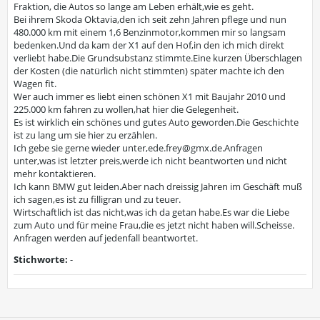
Fraktion, die Autos so lange am Leben erhält,wie es geht.
Bei ihrem Skoda Oktavia,den ich seit zehn Jahren pflege und nun
480.000 km mit einem 1,6 Benzinmotor,kommen mir so langsam
bedenken.Und da kam der X1 auf den Hof,in den ich mich direkt
verliebt habe.Die Grundsubstanz stimmte.Eine kurzen Überschlagen
der Kosten (die natürlich nicht stimmten) später machte ich den
Wagen fit.
Wer auch immer es liebt einen schönen X1 mit Baujahr 2010 und
225.000 km fahren zu wollen,hat hier die Gelegenheit.
Es ist wirklich ein schönes und gutes Auto geworden.Die Geschichte
ist zu lang um sie hier zu erzählen.
Ich gebe sie gerne wieder unter,ede.frey@gmx.de.Anfragen
unter,was ist letzter preis,werde ich nicht beantworten und nicht
mehr kontaktieren.
Ich kann BMW gut leiden.Aber nach dreissig Jahren im Geschäft muß
ich sagen,es ist zu filligran und zu teuer.
Wirtschaftlich ist das nicht,was ich da getan habe.Es war die Liebe
zum Auto und für meine Frau,die es jetzt nicht haben will.Scheisse.
Anfragen werden auf jedenfall beantwortet.
Stichworte:
-