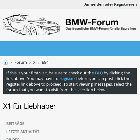
Anmelden oder Registrieren
Forum
X
E84
If this is your first visit, be sure to check out the
FAQ
by clicking the
link above. You may have to
register
before you can post: click the
register link above to proceed. To start viewing messages, select the
forum that you want to visit from the selection below.
X1 für Liebhaber
BEITRÄGE
LETZTE AKTIVITÄT
BILDER