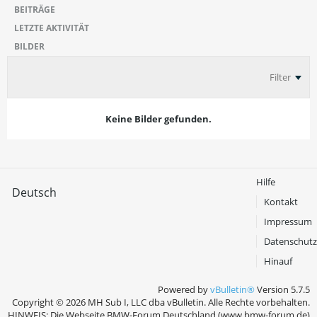
BEITRÄGE
LETZTE AKTIVITÄT
BILDER
Filter
Keine Bilder gefunden.
Hilfe
Deutsch
Kontakt
Impressum
Datenschutz
Hinauf
Powered by
vBulletin®
Version 5.7.5
Copyright © 2026 MH Sub I, LLC dba vBulletin. Alle Rechte vorbehalten.
HINWEIS: Die Webseite BMW-Forum Deutschland (www.bmw-forum.de)