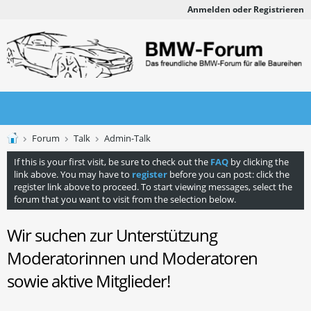
Anmelden oder Registrieren
Forum
Talk
Admin-Talk
If this is your first visit, be sure to check out the
FAQ
by clicking the
link above. You may have to
register
before you can post: click the
register link above to proceed. To start viewing messages, select the
forum that you want to visit from the selection below.
Wir suchen zur Unterstützung
Moderatorinnen und Moderatoren
sowie aktive Mitglieder!