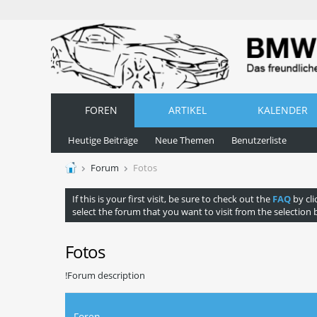
FOREN
ARTIKEL
KALENDER
Heutige Beiträge
Neue Themen
Benutzerliste
Forum
Fotos
If this is your first visit, be sure to check out the
FAQ
by cli
select the forum that you want to visit from the selection 
Fotos
!Forum description
Foren