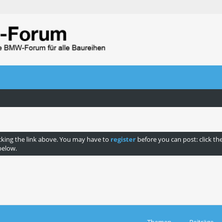
cking the link above. You may have to
register
before you can post: click th
below.