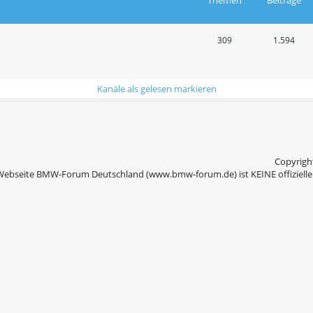
Themen
Beiträge
309
1.594
Kanäle als gelesen markieren
Copyright
Webseite BMW-Forum Deutschland (www.bmw-forum.de) ist KEINE offizielle 