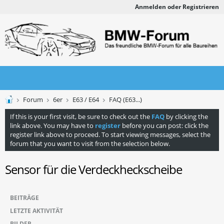
Anmelden oder Registrieren
Forum
6er
E63 / E64
FAQ (E63...)
If this is your first visit, be sure to check out the
FAQ
by clicking the
link above. You may have to
register
before you can post: click the
register link above to proceed. To start viewing messages, select the
forum that you want to visit from the selection below.
Sensor für die Verdeckheckscheibe
BEITRÄGE
LETZTE AKTIVITÄT
BILDER