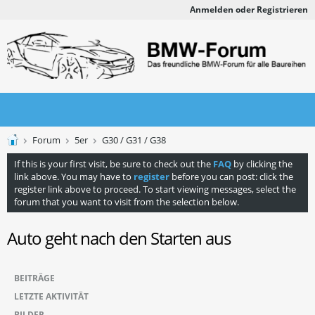
Anmelden oder Registrieren
Forum
5er
G30 / G31 / G38
If this is your first visit, be sure to check out the
FAQ
by clicking the
link above. You may have to
register
before you can post: click the
register link above to proceed. To start viewing messages, select the
forum that you want to visit from the selection below.
Auto geht nach den Starten aus
BEITRÄGE
LETZTE AKTIVITÄT
BILDER