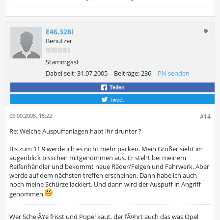
E46.328i
Benutzer
Stammgast
Dabei seit:
31.07.2005
Beiträge:
236
PN senden
Teilen
Tweet
06.09.2005, 15:22
#14
Re: Welche Auspuffanlagen habt ihr drunter ?
Bis zum 11.9 werde ich es nicht mehr packen. Mein Großer sieht im
augenblick bisschen mitgenommen aus. Er steht bei meinem
Reifenhändler und bekommt neue Räder/Felgen und Fahrwerk. Aber
werde auf dem nächsten treffen erscheinen. Dann habe ich auch
noch meine Schürze lackiert. Und dann wird der Auspuff in Angriff
genommen
Wer ScheiÃŸe frisst und Popel kaut, der fÃ¤hrt auch das was Opel