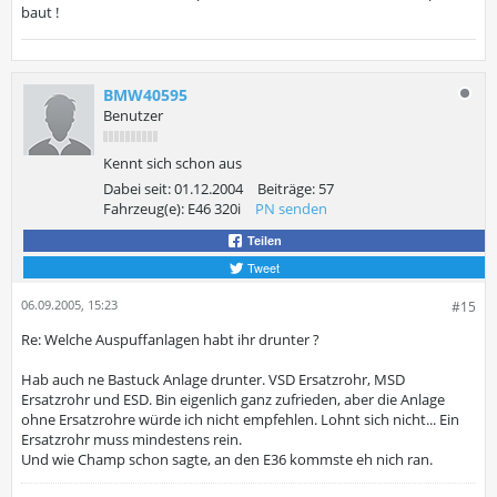
baut !
BMW40595
Benutzer
Kennt sich schon aus
Dabei seit:
01.12.2004
Beiträge:
57
Fahrzeug(e):
E46 320i
PN senden
Teilen
Tweet
06.09.2005, 15:23
#15
Re: Welche Auspuffanlagen habt ihr drunter ?
Hab auch ne Bastuck Anlage drunter. VSD Ersatzrohr, MSD
Ersatzrohr und ESD. Bin eigenlich ganz zufrieden, aber die Anlage
ohne Ersatzrohre würde ich nicht empfehlen. Lohnt sich nicht... Ein
Ersatzrohr muss mindestens rein.
Und wie Champ schon sagte, an den E36 kommste eh nich ran.