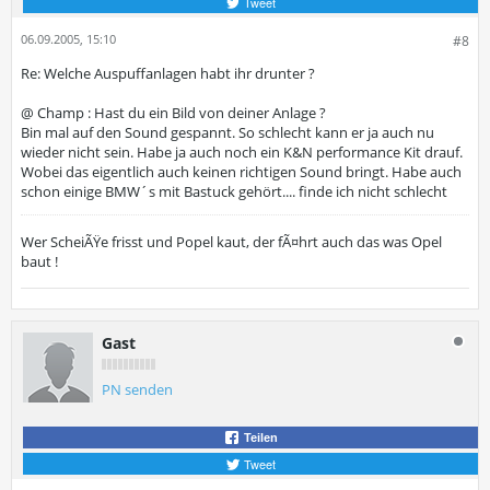
Tweet
06.09.2005, 15:10
#8
Re: Welche Auspuffanlagen habt ihr drunter ?
@ Champ : Hast du ein Bild von deiner Anlage ?
Bin mal auf den Sound gespannt. So schlecht kann er ja auch nu
wieder nicht sein. Habe ja auch noch ein K&N performance Kit drauf.
Wobei das eigentlich auch keinen richtigen Sound bringt. Habe auch
schon einige BMW´s mit Bastuck gehört.... finde ich nicht schlecht
Wer ScheiÃŸe frisst und Popel kaut, der fÃ¤hrt auch das was Opel
baut !
Gast
PN senden
Teilen
Tweet