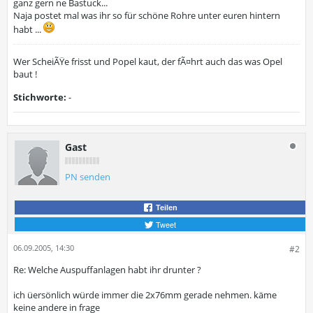
ganz gern ne Bastuck...
Naja postet mal was ihr so für schöne Rohre unter euren hintern
habt ...
Wer ScheiÃŸe frisst und Popel kaut, der fÃ¤hrt auch das was Opel
baut !
Stichworte:
-
Gast
PN senden
Teilen
Tweet
06.09.2005, 14:30
#2
Re: Welche Auspuffanlagen habt ihr drunter ?
ich üersönlich würde immer die 2x76mm gerade nehmen. käme
keine andere in frage