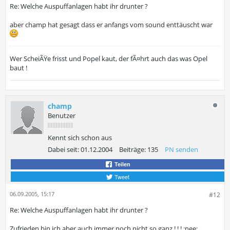
Re: Welche Auspuffanlagen habt ihr drunter ?
aber champ hat gesagt dass er anfangs vom sound enttäuscht war
Wer ScheiÃŸe frisst und Popel kaut, der fÃ¤hrt auch das was Opel
baut !
champ
Benutzer
Kennt sich schon aus
Dabei seit:
01.12.2004
Beiträge:
135
PN senden
Teilen
Tweet
06.09.2005, 15:17
#12
Re: Welche Auspuffanlagen habt ihr drunter ?
Zufrieden bin ich aber auch immer noch nicht so ganz ! ! ! :nee: