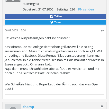
Stammgast
Dabei seit:
31.07.2005
Beiträge:
236
PN senden
Teilen
Tweet
06.09.2005, 15:00
#5
Re: Welche Auspuffanlagen habt ihr drunter ?
das stimmt. Die m3 Anlage sieht schon geil aus weil die so eng
zusammen sind. Muss mich mal umgucken was es noch so gibt. Will
unbedingt ne Bastuck. Diese Remus "Klappensteuerung" kann man
ja auch total in die Tonne treten. Ich hab mir die mal auf der Messe in
Essen angeguckt. Oh mann :kotz:
Naja dann muss ich wohl oder übel auf Duplex verzichten und mir
doch nur ne "einfache" Bastuck holen. :aehm:
Wer ScheiÃŸe frisst und Popel kaut, der fÃ¤hrt auch das was Opel
baut !
champ