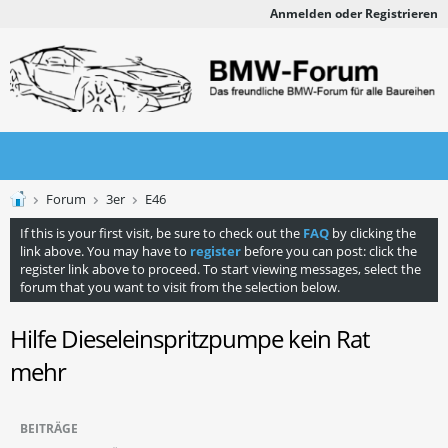
Anmelden oder Registrieren
Forum
3er
E46
If this is your first visit, be sure to check out the
FAQ
by clicking the
link above. You may have to
register
before you can post: click the
register link above to proceed. To start viewing messages, select the
forum that you want to visit from the selection below.
Hilfe Dieseleinspritzpumpe kein Rat
mehr
BEITRÄGE