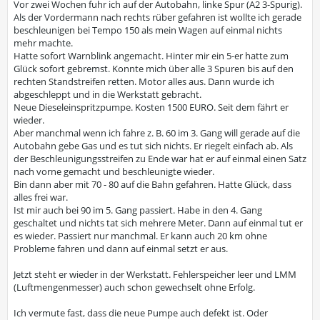
Vor zwei Wochen fuhr ich auf der Autobahn, linke Spur (A2 3-Spurig).
Als der Vordermann nach rechts rüber gefahren ist wollte ich gerade
beschleunigen bei Tempo 150 als mein Wagen auf einmal nichts
mehr machte.
Hatte sofort Warnblink angemacht. Hinter mir ein 5-er hatte zum
Glück sofort gebremst. Konnte mich über alle 3 Spuren bis auf den
rechten Standstreifen retten. Motor alles aus. Dann wurde ich
abgeschleppt und in die Werkstatt gebracht.
Neue Dieseleinspritzpumpe. Kosten 1500 EURO. Seit dem fährt er
wieder.
Aber manchmal wenn ich fahre z. B. 60 im 3. Gang will gerade auf die
Autobahn gebe Gas und es tut sich nichts. Er riegelt einfach ab. Als
der Beschleunigungsstreifen zu Ende war hat er auf einmal einen Satz
nach vorne gemacht und beschleunigte wieder.
Bin dann aber mit 70 - 80 auf die Bahn gefahren. Hatte Glück, dass
alles frei war.
Ist mir auch bei 90 im 5. Gang passiert. Habe in den 4. Gang
geschaltet und nichts tat sich mehrere Meter. Dann auf einmal tut er
es wieder. Passiert nur manchmal. Er kann auch 20 km ohne
Probleme fahren und dann auf einmal setzt er aus.
Jetzt steht er wieder in der Werkstatt. Fehlerspeicher leer und LMM
(Luftmengenmesser) auch schon gewechselt ohne Erfolg.
Ich vermute fast, dass die neue Pumpe auch defekt ist. Oder