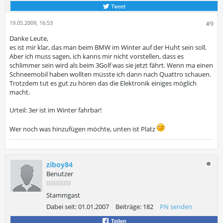
Tweet
19.05.2009, 16:53
#9
Danke Leute,
es ist mir klar, das man beim BMW im Winter auf der Huht sein soll.
Aber ich muss sagen, ich kanns mir nicht vorstellen, dass es
schlimmer sein wird als beim 3Golf was sie jetzt fährt. Wenn ma einen
Schneemobil haben wollten müsste ich dann nach Quattro schauen.
Trotzdem tut es gut zu hören das die Elektronik einiges möglich
macht.
Urteil: 3er ist im Winter fahrbar!
Wer noch was hinzufügen möchte, unten ist Platz
ziboy84
Benutzer
Stammgast
Dabei seit:
01.01.2007
Beiträge:
182
PN senden
Teilen