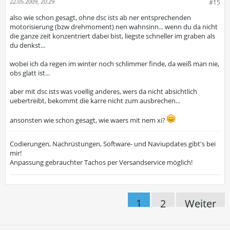
22.05.2009, 20:29
#15
also wie schon gesagt, ohne dsc ists ab ner entsprechenden
motorisierung (bzw drehmoment) nen wahnsinn... wenn du da nicht
die ganze zeit konzentriert dabei bist, liegste schneller im graben als
du denkst...
wobei ich da regen im winter noch schlimmer finde, da weiß man nie,
obs glatt ist...
aber mit dsc ists was voellig anderes, wers da nicht absichtlich
uebertreibt, bekommt die karre nicht zum ausbrechen...
ansonsten wie schon gesagt, wie waers mit nem xi?
Codierungen, Nachrüstungen, Software- und Naviupdates gibt's bei
mir!
Anpassung gebrauchter Tachos per Versandservice möglich!
1
2
Weiter