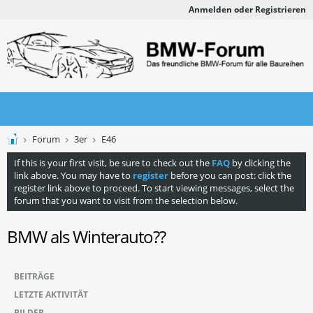
Anmelden oder Registrieren
Forum
3er
E46
If this is your first visit, be sure to check out the
FAQ
by clicking the
link above. You may have to
register
before you can post: click the
register link above to proceed. To start viewing messages, select the
forum that you want to visit from the selection below.
BMW als Winterauto??
BEITRÄGE
LETZTE AKTIVITÄT
BILDER