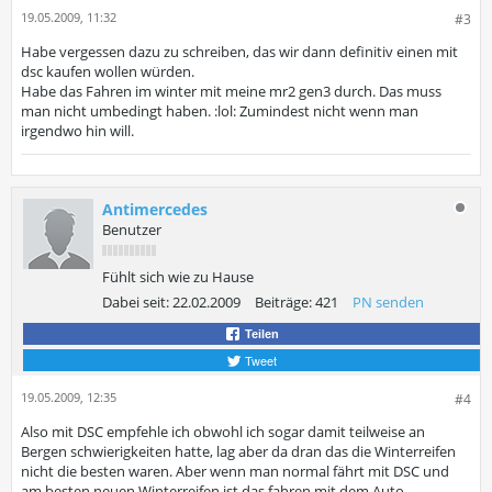
19.05.2009, 11:32
#3
Habe vergessen dazu zu schreiben, das wir dann definitiv einen mit
dsc kaufen wollen würden.
Habe das Fahren im winter mit meine mr2 gen3 durch. Das muss
man nicht umbedingt haben. :lol: Zumindest nicht wenn man
irgendwo hin will.
Antimercedes
Benutzer
Fühlt sich wie zu Hause
Dabei seit:
22.02.2009
Beiträge:
421
PN senden
Teilen
Tweet
19.05.2009, 12:35
#4
Also mit DSC empfehle ich obwohl ich sogar damit teilweise an
Bergen schwierigkeiten hatte, lag aber da dran das die Winterreifen
nicht die besten waren. Aber wenn man normal fährt mit DSC und
am besten neuen Winterreifen ist das fahren mit dem Auto