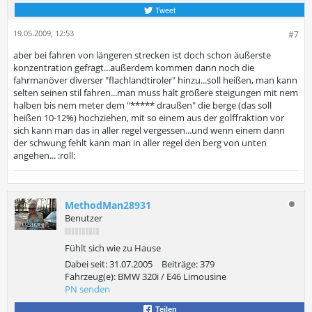
Tweet
19.05.2009, 12:53
#7
aber bei fahren von längeren strecken ist doch schon äußerste
konzentration gefragt...außerdem kommen dann noch die
fahrmanöver diverser "flachlandtiroler" hinzu...soll heißen, man kann
selten seinen stil fahren...man muss halt größere steigungen mit nem
halben bis nem meter dem "***** draußen" die berge (das soll
heißen 10-12%) hochziehen, mit so einem aus der golffraktion vor
sich kann man das in aller regel vergessen...und wenn einem dann
der schwung fehlt kann man in aller regel den berg von unten
angehen... :roll:
MethodMan28931
Benutzer
Fühlt sich wie zu Hause
Dabei seit:
31.07.2005
Beiträge:
379
Fahrzeug(e):
BMW 320i / E46 Limousine
PN senden
Teilen