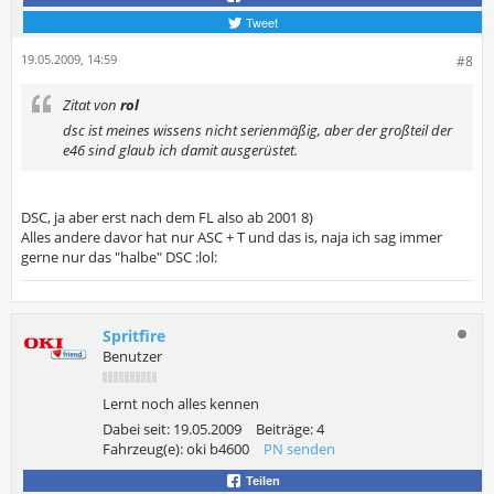
Tweet
19.05.2009, 14:59
#8
Zitat von
rol
dsc ist meines wissens nicht serienmäßig, aber der großteil der
e46 sind glaub ich damit ausgerüstet.
DSC, ja aber erst nach dem FL also ab 2001 8)
Alles andere davor hat nur ASC + T und das is, naja ich sag immer
gerne nur das "halbe" DSC :lol:
Spritfire
Benutzer
Lernt noch alles kennen
Dabei seit:
19.05.2009
Beiträge:
4
Fahrzeug(e):
oki b4600
PN senden
Teilen