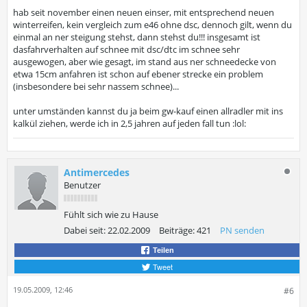
hab seit november einen neuen einser, mit entsprechend neuen
winterreifen, kein vergleich zum e46 ohne dsc, dennoch gilt, wenn du
einmal an ner steigung stehst, dann stehst du!!! insgesamt ist
dasfahrverhalten auf schnee mit dsc/dtc im schnee sehr
ausgewogen, aber wie gesagt, im stand aus ner schneedecke von
etwa 15cm anfahren ist schon auf ebener strecke ein problem
(insbesondere bei sehr nassem schnee)...
unter umständen kannst du ja beim gw-kauf einen allradler mit ins
kalkül ziehen, werde ich in 2,5 jahren auf jeden fall tun :lol:
Antimercedes
Benutzer
Fühlt sich wie zu Hause
Dabei seit:
22.02.2009
Beiträge:
421
PN senden
Teilen
Tweet
19.05.2009, 12:46
#6