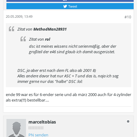
Tweet
20.05.2009, 13:49
#10
Zitat von
MethodMan28931
Zitat von
rol
dsc ist meines wissens nicht serienmäßig, aber der
großteil der e46 sind glaub ich damit ausgerüstet.
DSC, ja aber erst nach dem FL also ab 2001 8)
Alles andere davor hat nur ASC + T und das is, naja ich sag
immer gerne nur das "halbe" DSC :lol:
ende 99 war es für 6-ender serie und ab märz 2000 auch für 4-zylinder
als extra(!!!) bestellbar....
marceltobias
PN senden