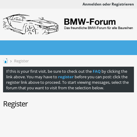
Anmelden oder Registrieren
Register
If this is your first visit, be sure to check out the
FAQ
by clicking the
link above. You may have to
register
before you can post: click the
register link above to proceed. To start viewing messages, select the
forum that you want to visit from the selection below.
Register