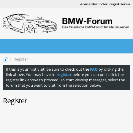
Anmelden oder Registrieren
Register
If this is your first visit, be sure to check out the
FAQ
by clicking the
link above. You may have to
register
before you can post: click the
register link above to proceed. To start viewing messages, select the
forum that you want to visit from the selection below.
Register