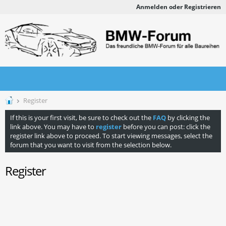
Anmelden oder Registrieren
Register
If this is your first visit, be sure to check out the
FAQ
by clicking the
link above. You may have to
register
before you can post: click the
register link above to proceed. To start viewing messages, select the
forum that you want to visit from the selection below.
Register