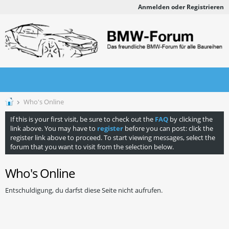
Anmelden oder Registrieren
Who's Online
If this is your first visit, be sure to check out the
FAQ
by clicking the
link above. You may have to
register
before you can post: click the
register link above to proceed. To start viewing messages, select the
forum that you want to visit from the selection below.
Who's Online
Entschuldigung, du darfst diese Seite nicht aufrufen.