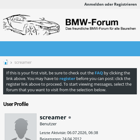
Anmelden oder Registrieren
screamer
If this is your first visit, be sure to check out the
FAQ
by clicking the
link above. You may have to
register
before you can post: click the
register link above to proceed. To start viewing messages, select the
forum that you want to visit from the selection below.
User Profile
screamer
Benutzer
Letzte Aktivität: 06.07.2026, 06:38
Beigetreten: 24.04.2012