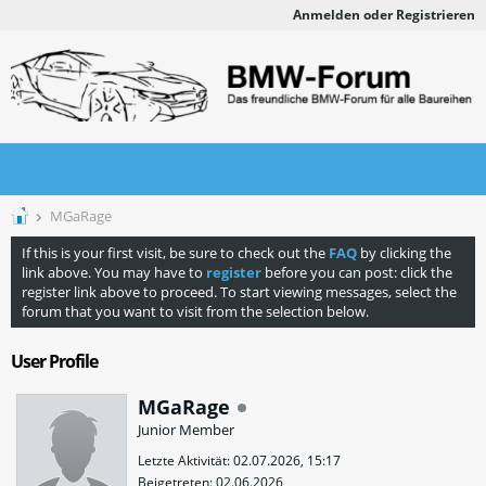
Anmelden oder Registrieren
MGaRage
If this is your first visit, be sure to check out the
FAQ
by clicking the
link above. You may have to
register
before you can post: click the
register link above to proceed. To start viewing messages, select the
forum that you want to visit from the selection below.
User Profile
MGaRage
Junior Member
Letzte Aktivität: 02.07.2026, 15:17
Beigetreten: 02.06.2026