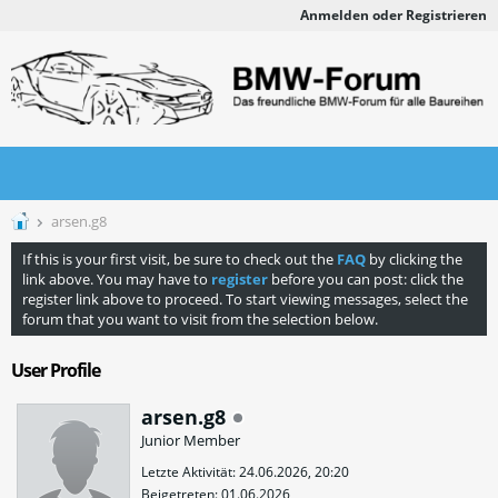
Anmelden oder Registrieren
arsen.g8
If this is your first visit, be sure to check out the
FAQ
by clicking the
link above. You may have to
register
before you can post: click the
register link above to proceed. To start viewing messages, select the
forum that you want to visit from the selection below.
User Profile
arsen.g8
Junior Member
Letzte Aktivität: 24.06.2026, 20:20
Beigetreten: 01.06.2026