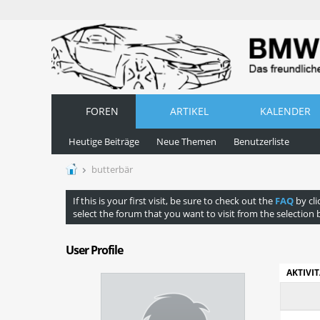
FOREN
ARTIKEL
KALENDER
Heutige Beiträge
Neue Themen
Benutzerliste
butterbär
If this is your first visit, be sure to check out the
FAQ
by cli
select the forum that you want to visit from the selection 
User Profile
AKTIVI