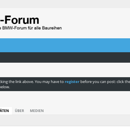
cking the link above. You may have to
register
before you can post: click th
below.
TÄTEN
ÜBER
MEDIEN