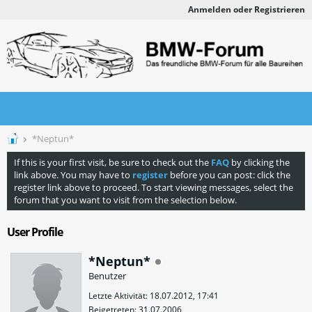
Anmelden oder Registrieren
*Neptun*
If this is your first visit, be sure to check out the
FAQ
by clicking the
link above. You may have to
register
before you can post: click the
register link above to proceed. To start viewing messages, select the
forum that you want to visit from the selection below.
User Profile
*Neptun*
Benutzer
Letzte Aktivität: 18.07.2012, 17:41
Beigetreten: 31.07.2006