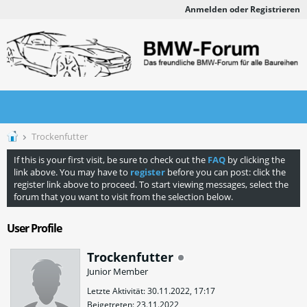
Anmelden oder Registrieren
Trockenfutter
If this is your first visit, be sure to check out the
FAQ
by clicking the
link above. You may have to
register
before you can post: click the
register link above to proceed. To start viewing messages, select the
forum that you want to visit from the selection below.
User Profile
Trockenfutter
Junior Member
Letzte Aktivität: 30.11.2022, 17:17
Beigetreten: 23.11.2022