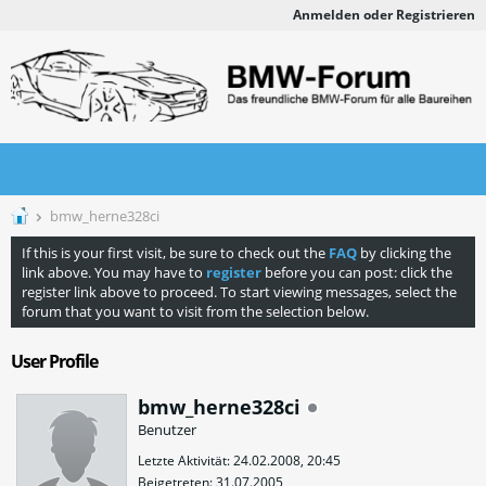
Anmelden oder Registrieren
bmw_herne328ci
If this is your first visit, be sure to check out the
FAQ
by clicking the
link above. You may have to
register
before you can post: click the
register link above to proceed. To start viewing messages, select the
forum that you want to visit from the selection below.
User Profile
bmw_herne328ci
Benutzer
Letzte Aktivität: 24.02.2008, 20:45
Beigetreten: 31.07.2005