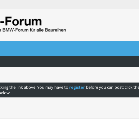
cking the link above. You may have to
register
before you can post: click th
below.