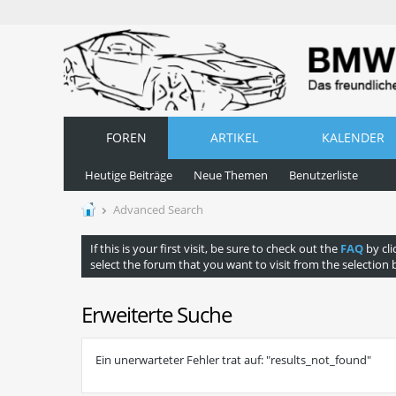
FOREN
ARTIKEL
KALENDER
Heutige Beiträge
Neue Themen
Benutzerliste
Advanced Search
If this is your first visit, be sure to check out the
FAQ
by cli
select the forum that you want to visit from the selection 
Erweiterte Suche
Ein unerwarteter Fehler trat auf: "results_not_found"